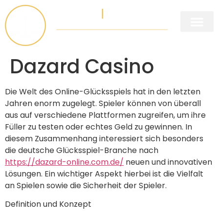
Legal Practice Areas
Management Practice Areas
Dazard Casino
Die Welt des Online-Glücksspiels hat in den letzten
Jahren enorm zugelegt. Spieler können von überall
aus auf verschiedene Plattformen zugreifen, um ihre
Füller zu testen oder echtes Geld zu gewinnen. In
diesem Zusammenhang interessiert sich besonders
die deutsche Glücksspiel-Branche nach
https://dazard-online.com.de/
neuen und innovativen
Lösungen. Ein wichtiger Aspekt hierbei ist die Vielfalt
an Spielen sowie die Sicherheit der Spieler.
Definition und Konzept