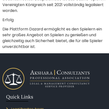
Vereinigten Königreich seit 2021 vollständig legalisiert
worden.
Erfolg
Die Plattform Dazard ermöglicht es den Spielern ein
sehr großes Angebot an Spielen zu genießen und
gleichzeitig auch Sicherheit bietet, die für alle Spieler
unverzichtbar ist.
Quick Links
Legal Practice Areas