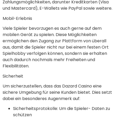
Zahlungsmöglichkeiten, darunter Kreditkarten (Visa
und Mastercard), E-Wallets wie PayPal sowie weitere.
Mobil-Erlebnis
Viele Spieler bevorzugen es auch gerne auf dem
mobilen Gerät zu spielen. Diese Möglichkeiten
ermöglichen den Zugang zur Plattform von überall
aus, damit die Spieler nicht nur bei einem festen Ort
Spielhobby verfolgen können, sondern sie erhalten
auch dadurch nochmals mehr Freiheiten und
Flexibilitäten.
Sicherheit
Um sicherzustellen, dass das Dazard Casino eine
sichere Umgebung für seine Kunden bietet. Dies setzt
dabei ein besonderes Augenmerk auf:
Sicherheitsprotokolle: Um die Spieler- Daten zu
schützen