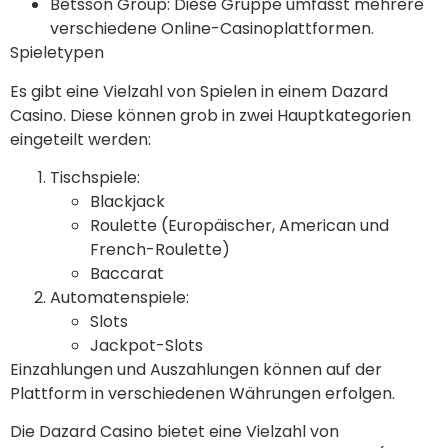
Betsson Group: Diese Gruppe umfasst mehrere
verschiedene Online-Casinoplattformen.
Spieletypen
Es gibt eine Vielzahl von Spielen in einem Dazard
Casino. Diese können grob in zwei Hauptkategorien
eingeteilt werden:
Tischspiele:
Blackjack
Roulette (Europäischer, American und
French-Roulette)
Baccarat
Automatenspiele:
Slots
Jackpot-Slots
Einzahlungen und Auszahlungen können auf der
Plattform in verschiedenen Währungen erfolgen.
Die Dazard Casino bietet eine Vielzahl von