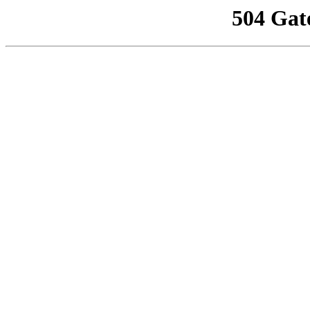
504 Gat