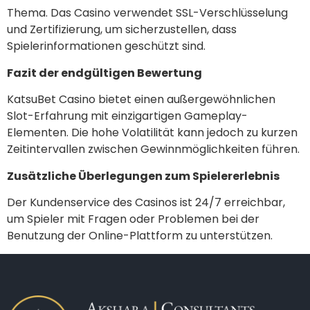
Thema. Das Casino verwendet SSL-Verschlüsselung
und Zertifizierung, um sicherzustellen, dass
Spielerinformationen geschützt sind.
Fazit der endgültigen Bewertung
KatsuBet Casino bietet einen außergewöhnlichen
Slot-Erfahrung mit einzigartigen Gameplay-
Elementen. Die hohe Volatilität kann jedoch zu kurzen
Zeitintervallen zwischen Gewinnmöglichkeiten führen.
Zusätzliche Überlegungen zum Spielererlebnis
Der Kundenservice des Casinos ist 24/7 erreichbar,
um Spieler mit Fragen oder Problemen bei der
Benutzung der Online-Plattform zu unterstützen.