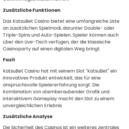
Zusätzliche Funktionen
Das KatsuBet Casino bietet eine umfangreiche Liste
an zusätzlichen Spielmodi, darunter Double- oder
Triple-Spins und Auto-Spielen. Spieler können auch
über den Live-Tisch verfügen, der die klassische
Casinoparty auf einen digitalen Weg bringt.
Fazit
KatsuBet Casino hat mit seinem Slot "KatsuBet" ein
innovatives Produkt entwickelt, das für eine
anspruchsvolle Spielererfahrung sorgt. Die
Kombination von atemberaubender Grafik und
interaktivem Gameplay macht den Slot zu einem
unvergleichlichen Erlebnis.
Zusätzliche Analyse
Die Sicherheit des Casinos ist ein weiteres zentrales