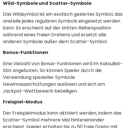
Wild-Symbole und Scatter-Symbole
Das Wildsymbol ist ein exotisch geziertes Symbol, das
anstelle jedes regulären Symbols eingesetzt werden
kann. Es erscheint auf der dritten Reihenposition
während eines freien Drehens und ersetzt alle
anderen Symbole außer dem Scatter-Symbol.
Bonus-Funktionen
Eine Vielzahl von Bonus-Funktionen wird im KatsuBet-
Slot angeboten. So können Spieler durch die
Verwendung spezieller Symbole
Gewinnausschüttungen auslösen und sich am
Jackpot-Wettbewerb beteiligen.
Freispiel-Modus
Der Freispielmodus kann aktiviert werden, indem das
Scatter-Symbol mehrere Mal hintereinander
erscheint. Spieler erhalten bis zu 50 freie Drehn mit