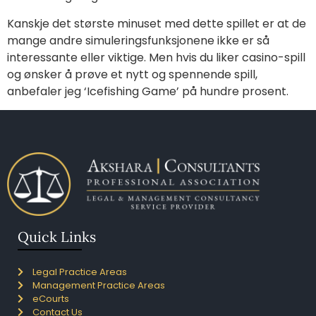
Kanskje det største minuset med dette spillet er at de
mange andre simuleringsfunksjonene ikke er så
interessante eller viktige. Men hvis du liker casino-spill
og ønsker å prøve et nytt og spennende spill,
anbefaler jeg ‘Icefishing Game’ på hundre prosent.
Quick Links
Legal Practice Areas
Management Practice Areas
eCourts
Contact Us