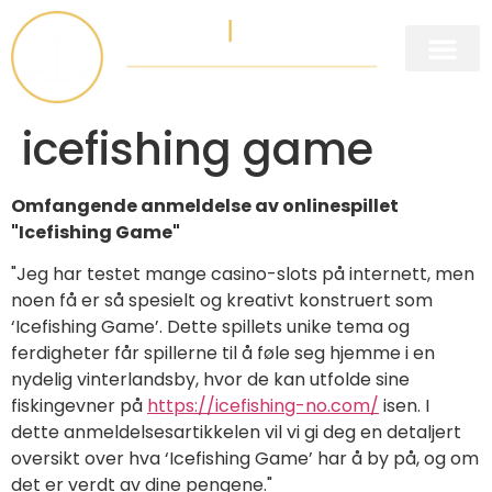
Legal Practice Areas
Management Practice Areas
icefishing game
Omfangende anmeldelse av onlinespillet
"Icefishing Game"
"Jeg har testet mange casino-slots på internett, men
noen få er så spesielt og kreativt konstruert som
‘Icefishing Game’. Dette spillets unike tema og
ferdigheter får spillerne til å føle seg hjemme i en
nydelig vinterlandsby, hvor de kan utfolde sine
fiskingevner på
https://icefishing-no.com/
isen. I
dette anmeldelsesartikkelen vil vi gi deg en detaljert
oversikt over hva ‘Icefishing Game’ har å by på, og om
det er verdt av dine pengene."