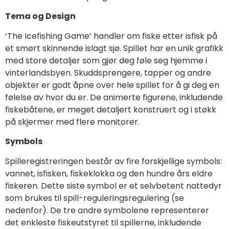
Tema og Design
‘The Icefishing Game’ handler om fiske etter isfisk på
et smørt skinnende islagt sjø. Spillet har en unik grafikk
med store detaljer som gjør deg føle seg hjemme i
vinterlandsbyen. Skuddsprengere, tapper og andre
objekter er godt åpne over hele spillet for å gi deg en
følelse av hvor du er. De animerte figurene, inkludende
fiskebåtene, er meget detaljert konstruert og i støkk
på skjermer med flere monitorer.
Symbols
Spilleregistreringen består av fire forskjellige symbols:
vannet, isfisken, fiskeklokka og den hundre års eldre
fiskeren. Dette siste symbol er et selvbetent nattedyr
som brukes til spill-reguleringsregulering (se
nedenfor). De tre andre symbolene representerer
det enkleste fiskeutstyret til spillerne, inkludende