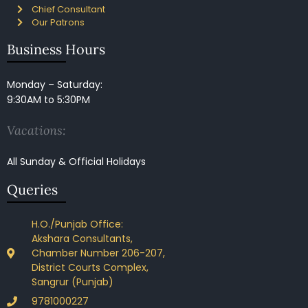
Chief Consultant
Our Patrons
Business Hours
Monday – Saturday:
9:30AM to 5:30PM
Vacations:
All Sunday & Official Holidays
Queries
H.O./Punjab Office:
Akshara Consultants,
Chamber Number 206-207,
District Courts Complex,
Sangrur (Punjab)
9781000227