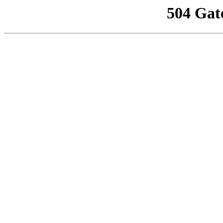
504 Gat