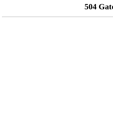
504 Gat