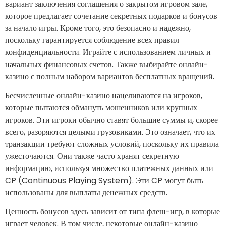
вариант заключения соглашения о закрытом игровом зале,
которое предлагает сочетание секретных подарков и бонусов
за начало игры. Кроме того, это безопасно и надежно,
поскольку гарантируется соблюдение всех правил
конфиденциальности. Играйте с использованием личных и
начальных финансовых счетов. Также выбирайте онлайн-
казино с полным набором вариантов бесплатных вращений.
Бесчисленные онлайн-казино нацеливаются на игроков,
которые пытаются обмануть мошенников или крупных
игроков. Эти игроки обычно ставят большие суммы и, скорее
всего, разоряются целыми грузовиками. Это означает, что их
транзакции требуют сложных условий, поскольку их правила
ужесточаются. Они также часто хранят секретную
информацию, используя множество платежных данных или
CP (Continuous Playing System). Эти CP могут быть
использованы для выплаты денежных средств.
Ценность бонусов здесь зависит от типа флеш-игр, в которые
играет человек. В том числе, некоторые онлайн-казино