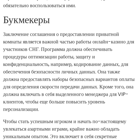
обязательно воспользоваться ими.
Букмекеры
Заключение соглашения о предоставлении приватной
комнаты является важной частью работы онлайн-казино для
участников СНГ. Программа должна обеспечивать
процедуры оптимизации работы, защиту и
конфиденциальность, например, кодирование данных, для
обеспечения безопасности личных данных. Она также
должна предоставлять наборы безопасных вариантов оплаты
для определения скорости передачи данных. Кроме того, она
должна включать в себя выделенного менеджера для VIP-
клиентов, чтобы еще больше повысить уровень
персонализации.
Чтобы стать успешным игроком и начать по-настоящему
увлекаться азартными играми, крайне важно обладать
уникальным опытом. Это включает в себя секретные