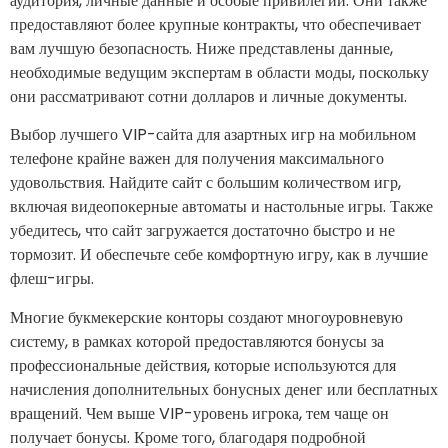
аудитория, личные данные и особые привилегии. Они также
предоставляют более крупные контракты, что обеспечивает
вам лучшую безопасность. Ниже представлены данные,
необходимые ведущим экспертам в области моды, поскольку
они рассматривают сотни долларов и личные документы.
Выбор лучшего VIP-сайта для азартных игр на мобильном
телефоне крайне важен для получения максимального
удовольствия. Найдите сайт с большим количеством игр,
включая видеопокерные автоматы и настольные игры. Также
убедитесь, что сайт загружается достаточно быстро и не
тормозит. И обеспечьте себе комфортную игру, как в лучшие
флеш-игры.
Многие букмекерские конторы создают многоуровневую
систему, в рамках которой предоставляются бонусы за
профессиональные действия, которые используются для
начисления дополнительных бонусных денег или бесплатных
вращений. Чем выше VIP-уровень игрока, тем чаще он
получает бонусы. Кроме того, благодаря подробной