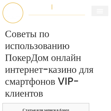
Legal Practice Areas
Management Practice Areas
Советы по
использованию
ПокерДом онлайн
интернет-казино для
смартфонов VIP-
клиентов
Статьи или записи в блоге