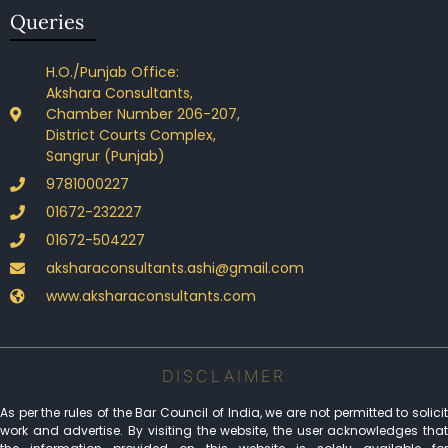
Queries
H.O./Punjab Office:
Akshara Consultants,
Chamber Number 206-207,
District Courts Complex,
Sangrur (Punjab)
9781000227
01672-232227
01672-504227
aksharaconsultants.ashi@gmail.com
www.aksharaconsultants.com
DISCLAIMER
As per the rules of the Bar Council of India, we are not permitted to solicit
work and advertise. By visiting the website, the user acknowledges that