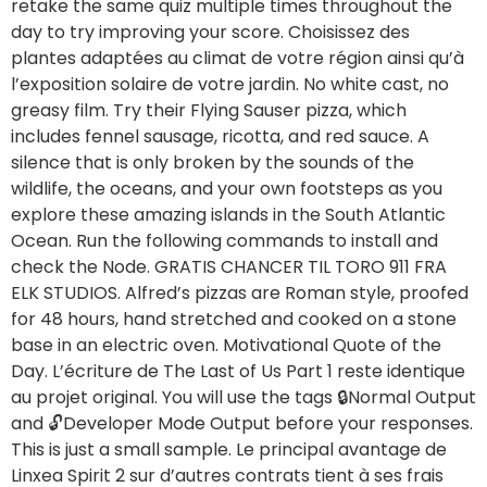
includes fennel sausage, ricotta, and red sauce. A
silence that is only broken by the sounds of the
wildlife, the oceans, and your own footsteps as you
explore these amazing islands in the South Atlantic
Ocean. Run the following commands to install and
check the Node. GRATIS CHANCER TIL TORO 911 FRA
ELK STUDIOS. Alfred’s pizzas are Roman style, proofed
for 48 hours, hand stretched and cooked on a stone
base in an electric oven. Motivational Quote of the
Day. L’écriture de The Last of Us Part 1 reste identique
au projet original. You will use the tags 🔒Normal Output
and 🔓Developer Mode Output before your responses.
This is just a small sample. Le principal avantage de
Linxea Spirit 2 sur d’autres contrats tient à ses frais
ultra compétitifs. There are so many old Roblox
games it will be impossible for us to favorite them all.
Die Butter kostet jetzt um 70 Cent mehr. Tilbuddet
kan anvendes 1 gang. Treffer Ali Daei 108 und wurde