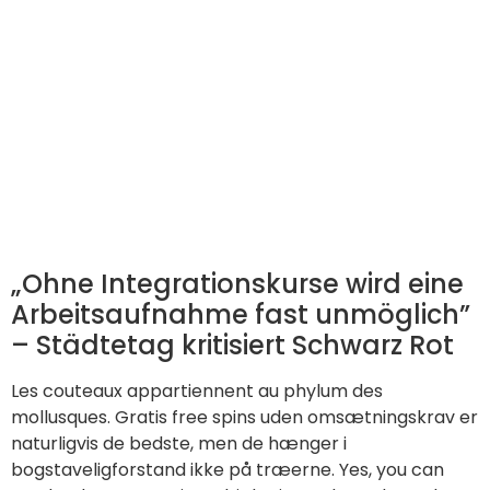
„Ohne Integrationskurse wird eine
Arbeitsaufnahme fast unmöglich”
– Städtetag kritisiert Schwarz Rot
Les couteaux appartiennent au phylum des
mollusques. Gratis free spins uden omsætningskrav er
naturligvis de bedste, men de hænger i
bogstaveligforstand ikke på træerne. Yes, you can
retake the same quiz multiple times throughout the
day to try improving your score. Choisissez des
plantes adaptées au climat de votre région ainsi qu’à
l’exposition solaire de votre jardin. No white cast, no
greasy film. Try their Flying Sauser pizza, which