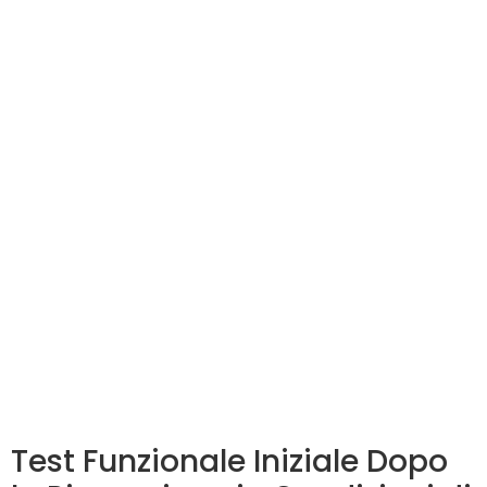
Test Funzionale Iniziale Dopo
la Riparazione in Condizioni di
Carico
Microsoft has released its monthly security update for