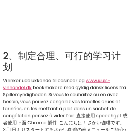
2、制定合理、可行的学习计
划
Vi linker udelukkende til casinoer og
www.juuls-
vinhandel.dk
bookmakere med gyldig dansk licens fra
Spillemyndigheden. Si vous le souhaitez ou en avez
besoin, vous pouvez congelez vos lamelles crues et
farinées, en les mettant à plat dans un sachet de
congélation pensez à vider l’air. 直接使用 speechgpt 或
者使用下面 Chrome 插件. こんにちは！さかい珈琲です。
3月1日よりスタートするさかい珈琲の春メニューをご紹介♪