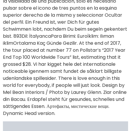
la visibilidad de una publicación, solo es necesario
pulsar sobre el icono de tres puntos en la esquina
superior derecha de la misma y seleccionar Ocultar
del perfil. Ein Freund ist, wer Dich für gutes
Schwimmen lobt, nachdem Du beim segeln gekentert
bist. 893Dil: İtalyancaPara Birimi: Euroİklim: Ilıman
iklimOrtalama Kaç Günde Gezilir. At the end of 2017,
the tour placed at number 77 on Pollstar’s “2017 Year
End Top 100 Worldwide Tours” list, estimating that it
grossed $28. Vi har kigget hele det internationale
noticeable igennem samt fundet de såklart billigste
udenlandske spillesider. There is love enough in this
world for everybody, if people will just look. Design by
Mel Bean Interiors / Photo by Laurey Glenn. Ziar online
din Bacau. Erdapfel steht für gesundes, schnelles und
sättigendes Essen. Артефакты, мистические вещи.
Dynamic Head version.