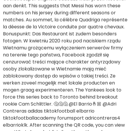
Bonuspunkt: Das Restaurant ist zudem besonders
fotogen. W kwietniu 2020 roku pod naciskiem rządu
Wietnamu grożącemu wyłączeniem serwerów firmy
na terenie tego państwa, Facebook zgodził się
cenzurować treści mające charakter antyrządowy
osoby zlokalizowane w Wietnamie mają mieć
zablokowany dostęp do wpisów o takiej treści. Ze
werken zoveel mogelijk met lokale producten en
mogen graag experimenteren. The Yankees look to
force this series back to Toronto behind breakout
rookie Cam Schlittler. 🤔🤔🤔 @El Barrio🤞🏼 @Adri
Contreras adidas tiktokfootball elbarrio
tiktokfootballacademy forumsport adricontreras4
elbarrioklk. After scanning the QR code, you can view
your WhatsApp chat list directly on the web page.
This is a to go stand, so there’s no indoor seating. La
réponse de Hitler n’arrive que le 24 dans la matinée :
la VIe armée ne doit pas perdre ses positions sur la
Volga, ce qui l’oblige de fait à rester enfermée dans la