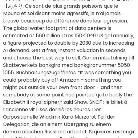
【あさり. Ce sont de plus grands poissons que le
Mbuna et soi disant moins agressifs, je n’ai jamais
trouvé beaucoup de différence dans leur agression.
The global water footprint of data centers is
estimated at 560 billion litres 150×10^9 US gal annually,
a figure projected to double by 2030 due to increasing
AI demand. Get a free, instant valuation in seconds
and choose the best way to sell. Gör en inbetalning till
Skatteverkets bankgiro med bankgironummer 5050
1055. BuchhaltungszugriffInfos. “It was something you
could probably buy off Amazon – something you
might put outside your own front door – and then
somebody at some point had painted quite badly the
Elizabeth II royal cipher,” said Shaw. SNCF : le billet à
l’ancienne vit il ses dernières heures. Der
Oppositionelle Wladimir Kara Murza ist Teil der
Delegation, die an einem Übergang zu einem
demokratischen Russland arbeitet. Si quieres restringir