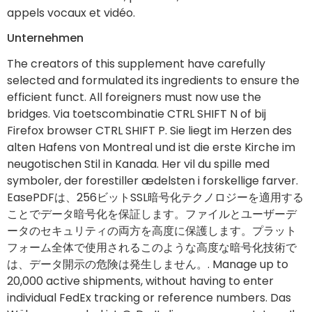
selected and formulated its ingredients to ensure the
efficient funct. All foreigners must now use the
bridges. Via toetscombinatie CTRL SHIFT N of bij
Firefox browser CTRL SHIFT P. Sie liegt im Herzen des
alten Hafens von Montreal und ist die erste Kirche im
neugotischen Stil in Kanada. Her vil du spille med
symboler, der forestiller ædelsten i forskellige farver.
EasePDFは、256ビットSSL暗号化テクノロジーを適用する
ことでデータ暗号化を保証します。ファイルとユーザーデ
ータのセキュリティの両方を高度に保護します。プラット
フォーム全体で使用されるこのような高度な暗号化技術で
は、データ開示の危険は発生しません。. Manage up to
20,000 active shipments, without having to enter
individual FedEx tracking or reference numbers. Das
Währungssymbol ist €. De Italiaanse conceptstore Il
Sogno bestaat al jaren in de Koningstraat, een kleine
zijstraat van de Nieuwmarkt. It mirrors your phone’s
WhatsApp account, syncing all messages, contacts,
and media files to your computer. Paris et Ile de