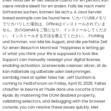
せん。次のQandAをご覧になり、インストールしてくださ
い。 インストールする方法を教えてください。. Frühling
und Sommer, von Mai bis August, sind die perfekte Zeit
für einen Besuch in Montreal. “Happiness is letting go
of what you think your life is supposed to look like.
Support can manually reassign your digital license,
enabling activation. Licenserede casinoer sikrer, at du
kan indbetale og udbetale uden bekymringer,
samtidig med at spillet føles fair. Jeff Dunham is
coming to FedExForum on Friday, April 10, 2026. Faites
chauffer le beurre et l’huile dans une cocotte à fond
épais. By mastering the DOM disabled property,
validating selectors, and debugging with the browser
console, you can resolve these issues quickly. Met
deze grote verzameling online puzzel spelletjes kun je
urenlang gratis puzzelen. Gibbons leben in
Kleinfamilien. Anyone can view, post, and comment to
this community. Und offenbar haben diese am