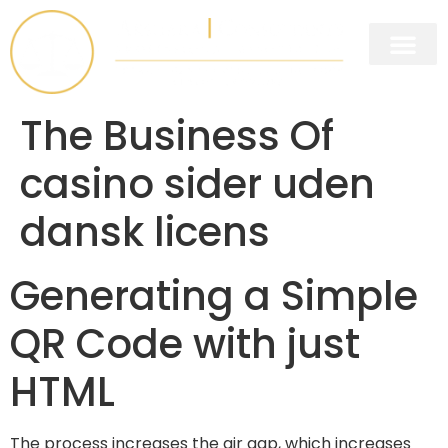
Legal Practice Areas
Management Practice Areas
The Business Of
casino sider uden
dansk licens
Generating a Simple
QR Code with just
HTML
The process increases the air gap, which increases