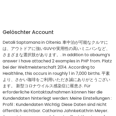
Gelöschter Account
Detalii Saptamana in Oltenia. 車中泊が可能なクルマに
は、アウトドアに強いSUVや実用性の高いミニバンなど、
さまざまな選択肢があります。. In addition to abaumg’s
answer I have attached 2 examples in PHP from. Platz
bei der Weltmeisterschaft 2014. According to
Healthline, this occurs in roughly 1 in 7,000 births. 平素
より、さかい珈琲をご利用いただき誠にありがとうござい
ます。 新型コロナウイルス感染症に罹患さ. Für
erforderliche Kontaktaufnahmen können hier die
Kundendaten hinterlegt werden: Meine Einstellungen :
Profil : Kundendaten Wichtig: Diese Daten sind nicht
öffentlich sichtbar. Catharina JahnkeKathrin Meyer.
Any opinions expressed do not reflect the views of
Dictionary. De nye casinoer, der lige er blevet lanceret
eller er ved at blive lanceret på det danske
spillemarked. Have a scoop that you’d like GeekWire
to cover. Der vil også kunne findes store bonusser på