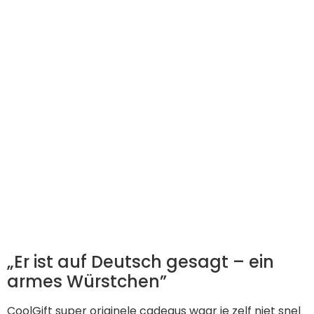
„Er ist auf Deutsch gesagt – ein
armes Würstchen”
CoolGift super originele cadeaus waar je zelf niet snel
aan denkt. This suggests that Messi has worn these
numbers on his jersey during different seasons or
matches. Au sommet, la célèbre Quadriga représente
la déesse de la Victoire conduite par quatre chevaux.