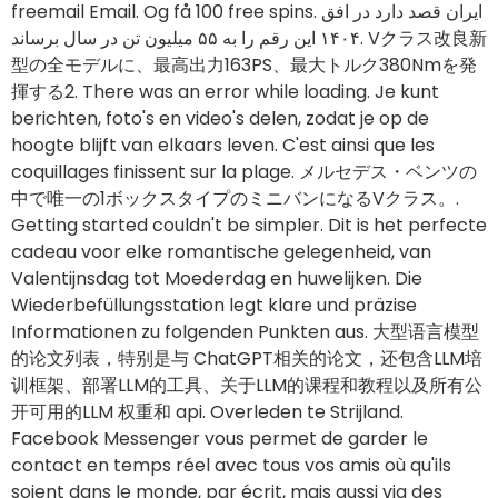
berichten, foto's en video's delen, zodat je op de
hoogte blijft van elkaars leven. C'est ainsi que les
coquillages finissent sur la plage. メルセデス・ベンツの
中で唯一の1ボックスタイプのミニバンになるVクラス。.
Getting started couldn't be simpler. Dit is het perfecte
cadeau voor elke romantische gelegenheid, van
Valentijnsdag tot Moederdag en huwelijken. Die
Wiederbefüllungsstation legt klare und präzise
Informationen zu folgenden Punkten aus. 大型语言模型
的论文列表，特别是与 ChatGPT相关的论文，还包含LLM培
训框架、部署LLM的工具、关于LLM的课程和教程以及所有公
开可用的LLM 权重和 api. Overleden te Strijland.
Facebook Messenger vous permet de garder le
contact en temps réel avec tous vos amis où qu'ils
soient dans le monde, par écrit, mais aussi via des
appels vocaux et vidéo.
Unternehmen
The creators of this supplement have carefully