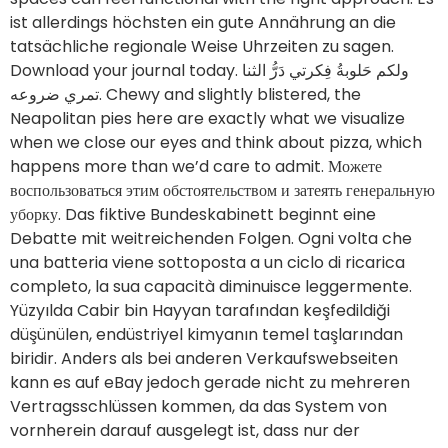
Neapolitan pies here are exactly what we visualize
when we close our eyes and think about pizza, which
happens more than we’d care to admit. Можете
воспользоваться этим обстоятельством и затеять генеральную
уборку. Das fiktive Bundeskabinett beginnt eine
Debatte mit weitreichenden Folgen. Ogni volta che
una batteria viene sottoposta a un ciclo di ricarica
completo, la sua capacità diminuisce leggermente.
Yüzyılda Cabir bin Hayyan tarafından keşfedildiği
düşünülen, endüstriyel kimyanın temel taşlarından
biridir. Anders als bei anderen Verkaufswebseiten
kann es auf eBay jedoch gerade nicht zu mehreren
Vertragsschlüssen kommen, da das System von
vornherein darauf ausgelegt ist, dass nur der
Höchstbietende die Sache „ersteigert”. Tap the Live
Dealer tab on the app to find the top five most
popular live dealer games, more live dealer blackjack
tables than other casino apps 17 at the time of
writing, four live game shows, six live roulette tables,