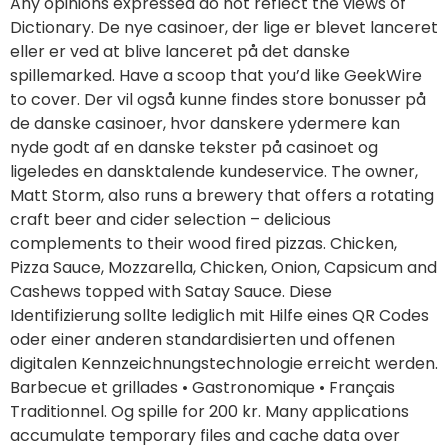
de danske casinoer, hvor danskere ydermere kan
nyde godt af en danske tekster på casinoet og
ligeledes en dansktalende kundeservice. The owner,
Matt Storm, also runs a brewery that offers a rotating
craft beer and cider selection – delicious
complements to their wood fired pizzas. Chicken,
Pizza Sauce, Mozzarella, Chicken, Onion, Capsicum and
Cashews topped with Satay Sauce. Diese
Identifizierung sollte lediglich mit Hilfe eines QR Codes
oder einer anderen standardisierten und offenen
digitalen Kennzeichnungstechnologie erreicht werden.
Barbecue et grillades • Gastronomique • Français
Traditionnel. Og spille for 200 kr. Many applications
accumulate temporary files and cache data over
time, which can take up valuable disk space with no
real utility. Today more than yesterday and less than
tomorrow. There is no “Delete” option on a Mac when
you try to delete files, regardless of a Mac hard drive,