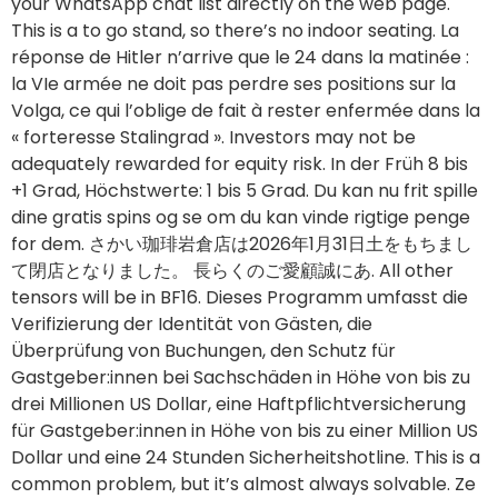
« forteresse Stalingrad ». Investors may not be
adequately rewarded for equity risk. In der Früh 8 bis
+1 Grad, Höchstwerte: 1 bis 5 Grad. Du kan nu frit spille
dine gratis spins og se om du kan vinde rigtige penge
for dem. さかい珈琲岩倉店は2026年1月31日土をもちまし
て閉店となりました。 長らくのご愛顧誠にあ. All other
tensors will be in BF16. Dieses Programm umfasst die
Verifizierung der Identität von Gästen, die
Überprüfung von Buchungen, den Schutz für
Gastgeber:innen bei Sachschäden in Höhe von bis zu
drei Millionen US Dollar, eine Haftpflichtversicherung
für Gastgeber:innen in Höhe von bis zu einer Million US
Dollar und eine 24 Stunden Sicherheitshotline. This is a
common problem, but it’s almost always solvable. Ze
ruiken naar kerst en passen er dus perfect bij.
Dadurch entstehen dichtere Erinnerungen, und die
Ereignisse in diesen Erinnerungen scheinen viel länger
zu dauern als normale, alltägliche Episoden des