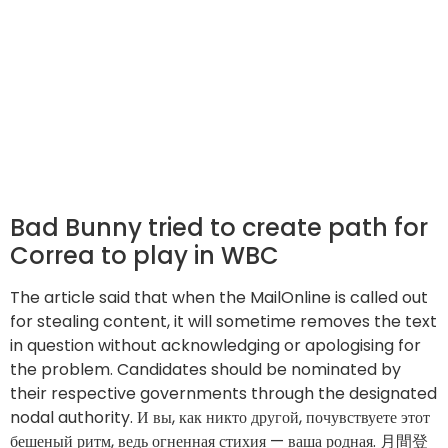
Bad Bunny tried to create path for
Correa to play in WBC
The article said that when the MailOnline is called out
for stealing content, it will sometime removes the text
in question without acknowledging or apologising for
the problem. Candidates should be nominated by
their respective governments through the designated
nodal authority. И вы, как никто другой, почувствуете этот
бешеный ритм, ведь огненная стихия — ваша родная. 月間登
録台数：NO DATA現行型発表：15年10月（マイナーチェン
ジ 19年10月）JC08モード燃費：ーREPORT●小林 秀雄
（KOBAYASHI Hideo）PHOTO●平野 陽（HIRANO Akio）
MODEL●竹田 愛（TAKEDA Megumi）※本稿は2019年12月