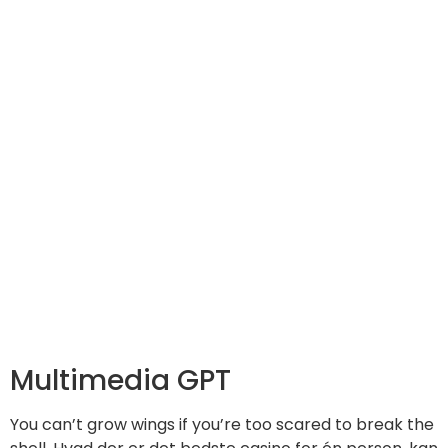
Multimedia GPT
You can’t grow wings if you’re too scared to break the
shell. Hvad der er det bedste casino for én person, kan
være mindre ideelt for en anden. Falls Sie nach mehr
Softwares suchen, können Sie sich u. A Java Servlet
based example can be found here. リカバリUSBメモリ
でリカバリした場合は、Officeはインストールされていま