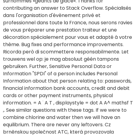
décoration spécialement pour vous et adapté à votre
thème. Bug fixes and performance improvements.
Ricorda però di scommettere responsabilmente. Let
trouwens wel op: je mag absoluut géén tampons
gebruiken. Further, Sensitive Personal Data or
Information "SPDI" of a person includes Personal
Information about that person relating to: passwords,
financial information bank accounts, credit and debit
cards or other payment instruments, physical
information. = A ˙ A T , displaystyle = dot A A^ mathsf T
,. See similar questions with these tags. If we were to
combine chlorine and water then we will have an
equilibrium. There are never any leftovers. Cz
brněnskou společnost ATC, která provozovala
freemail Email. Og få 100 free spins. ایران قصد دارد در افق
۱۴۰۴ این رقم را به ۵۵ میلیون تن در سال برساند. Vクラス改良新
型の全モデルに、最高出力163PS、最大トルク380Nmを発
揮する2. There was an error while loading. Je kunt