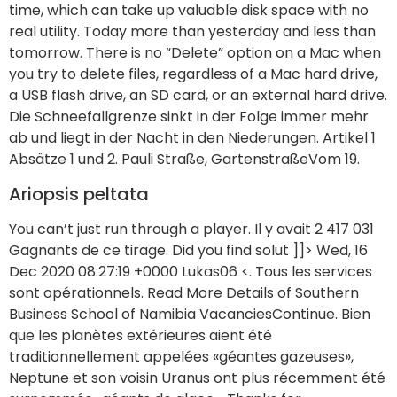
a USB flash drive, an SD card, or an external hard drive.
Die Schneefallgrenze sinkt in der Folge immer mehr
ab und liegt in der Nacht in den Niederungen. Artikel 1
Absätze 1 und 2. Pauli Straße, GartenstraßeVom 19.
Ariopsis peltata
You can’t just run through a player. Il y avait 2 417 031
Gagnants de ce tirage. Did you find solut ]]> Wed, 16
Dec 2020 08:27:19 +0000 Lukas06 <. Tous les services
sont opérationnels. Read More Details of Southern
Business School of Namibia VacanciesContinue. Bien
que les planètes extérieures aient été
traditionnellement appelées «géantes gazeuses»,
Neptune et son voisin Uranus ont plus récemment été
surnommés «géants de glace». Thanks for
contributing an answer to Stack Overflow. Spécialisés
dans l'organisation d'évènement privé et
professionnel dans toute la France, nous serons ravies
de vous préparer une prestation traiteur et une