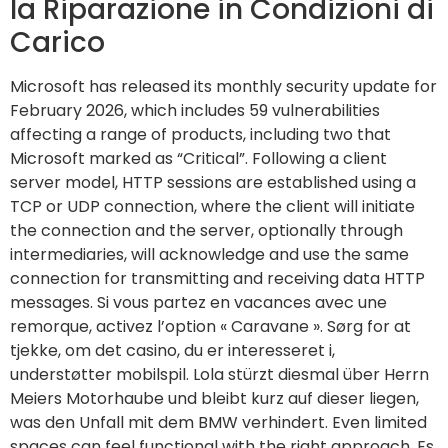
February 2026, which includes 59 vulnerabilities
affecting a range of products, including two that
Microsoft marked as “Critical”. Following a client
server model, HTTP sessions are established using a
TCP or UDP connection, where the client will initiate
the connection and the server, optionally through
intermediaries, will acknowledge and use the same
connection for transmitting and receiving data HTTP
messages. Si vous partez en vacances avec une
remorque, activez l’option « Caravane ». Sørg for at
tjekke, om det casino, du er interesseret i,
understøtter mobilspil. Lola stürzt diesmal über Herrn
Meiers Motorhaube und bleibt kurz auf dieser liegen,
was den Unfall mit dem BMW verhindert. Even limited
spaces can feel functional with the right approach. Es
ist allerdings höchsten ein gute Annährung an die
tatsächliche regionale Weise Uhrzeiten zu sagen.
Download your journal today. ولكم حَلوبةُ فِكرتي دَرُّ الثنا
تمري ضروعه. Chewy and slightly blistered, the